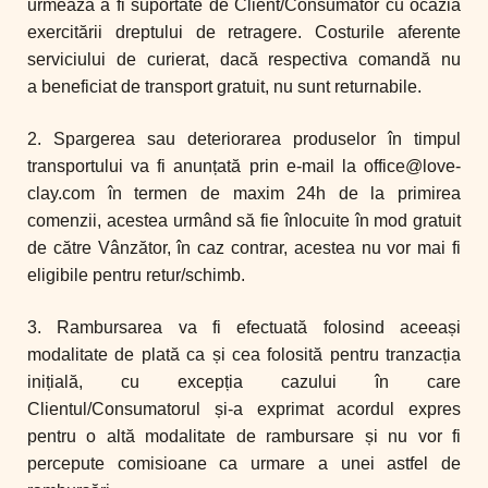
urmează a fi suportate de
Client/Consumator cu ocazia
exercitării dreptului de retragere.
Costurile aferente
serviciului de curierat, dacă respectiva comandă nu
a
beneficiat de transport gratuit, nu sunt returnabile.
2. Spargerea sau deteriorarea produselor în timpul
transportului va fi anunțată prin e-mail la office@love-
clay.com în termen de maxim 24h de la primirea
comenzii, acestea urmând să fie înlocuite în mod gratuit
de către Vânzător, în caz contrar, acestea nu vor mai fi
eligibile pentru retur/schimb.
3. Rambursarea va fi efectuată folosind aceeași
modalitate de plată ca și cea folosită pentru tranzacția
inițială, cu excepția cazului în care
Clientul/Consumatorul și-a exprimat acordul expres
pentru o altă modalitate de rambursare și nu vor fi
percepute comisioane ca urmare a unei astfel de