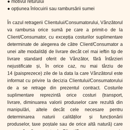
● motivul returului
● opțiunea înlocuirii sau rambursării sumei
În cazul retragerii Clientului/Consumatorului, Vânzătorul
va rambursa orice sumă pe care a primit-o de la
Client/Consumator, cu excepția costurilor
suplimentare
determinate de alegerea de către Client/Consumator a
unei
alte modalități de livrare decât cel mai ieftin tip de
livrare standard oferit de
Vânzător, fără întârzieri
nejustificate și, în orice caz, nu mai târziu de
14
(paisprezece) zile de la data la care Vânzătorul este
informat cu privire la
decizia Clientului/Consumatorului
de a se retrage din prezentul contract.
Costurile
suplimentare reprezintă orice costuri (transport,
livrare,
diminuarea valorii produselor care rezultă din
manipulări, altele decât cele
necesare pentru
determinarea naturii calităților și funcționării
produselor,
taxe poștale sau de orice altă natură) care